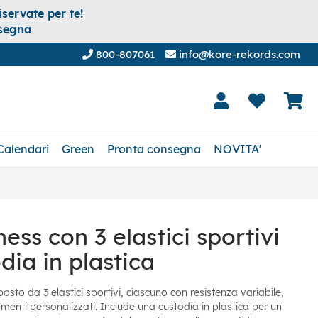
servate per te!
nsegna
800-807061
info@kore-rekords.com
Calendari
Green
Pronta consegna
NOVITA'
ness con 3 elastici sportivi
dia in plastica
osto da 3 elastici sportivi, ciascuno con resistenza variabile,
amenti personalizzati. Include una custodia in plastica per un