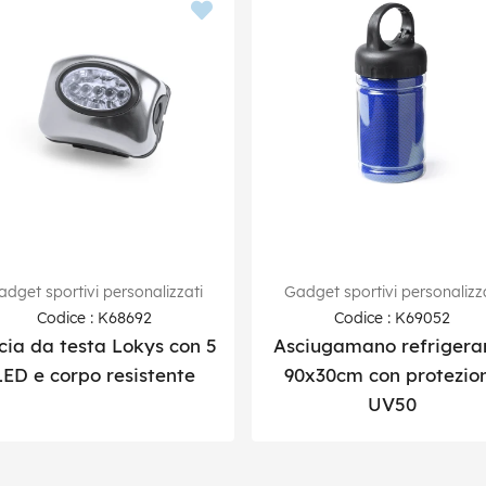
dget sportivi personalizzati
Gadget sportivi personalizz
Codice : K68692
Codice : K69052
cia da testa Lokys con 5
Asciugamano refrigera
LED e corpo resistente
90x30cm con protezio
UV50