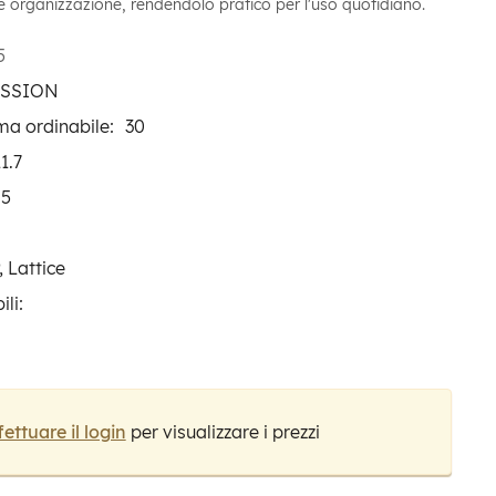
 e organizzazione, rendendolo pratico per l'uso quotidiano.
5
ESSION
ma ordinabile:
30
11.7
.5
, Lattice
ili:
fettuare il login
per visualizzare i prezzi