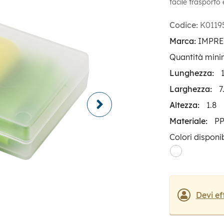
facile trasporto
Codice:
K0119
Marca:
IMPR
Quantità mini
Lunghezza:
Larghezza:
7
Altezza:
1.8
Materiale:
PP
Colori disponib
Devi ef