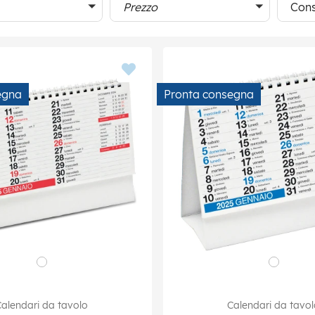
Prezzo
Cons
egna
Pronta consegna
alendari da tavolo
Calendari da tavo