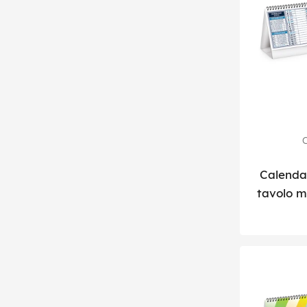
C
Calendar
tavolo m