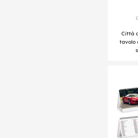
C
Città 
tavolo c