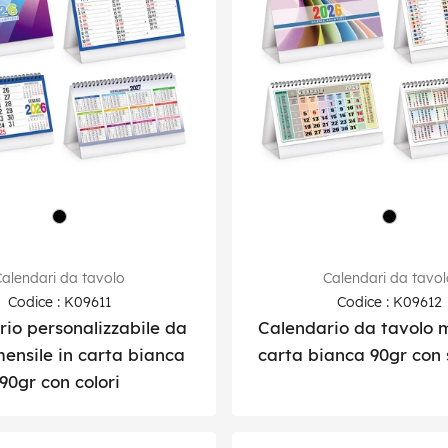
alendari da tavolo
Calendari da tavo
Codice : K09611
Codice : K09612
io personalizzabile da
Calendario da tavolo m
mensile in carta bianca
carta bianca 90gr con
90gr con colori