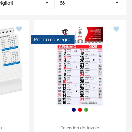
igliati
36
Pronta consegna
lo
Calendari da tavolo