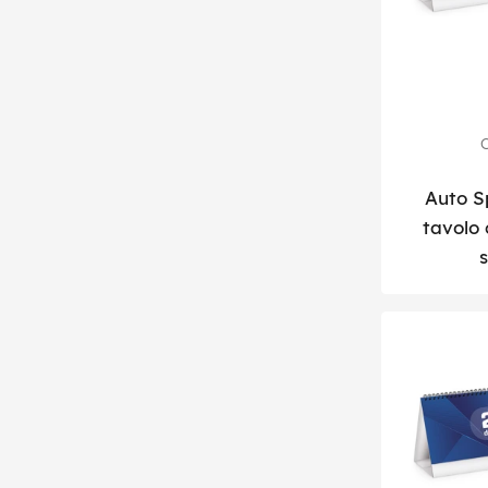
C
Auto S
tavolo c