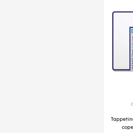
C
Tappetin
cope