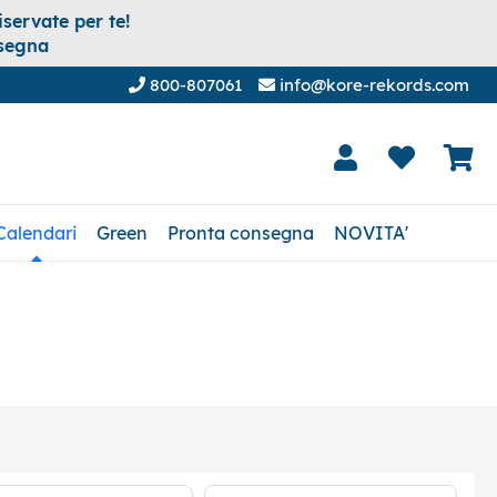
servate per te!
nsegna
800-807061
info@kore-rekords.com
Calendari
Green
Pronta consegna
NOVITA'