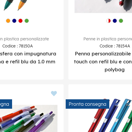
n plastica personalizzate
Penne in plastica person
Codice : 78150A
Codice : 78154A
sfera con impugnatura
Penna personalizzabile 
 e refil blu da 1.0 mm
touch con refil blu e co
polybag
egna
Pronta consegna