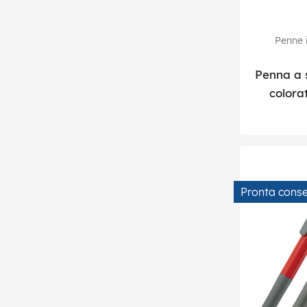
Penne i
Penna a s
colora
Pronta cons