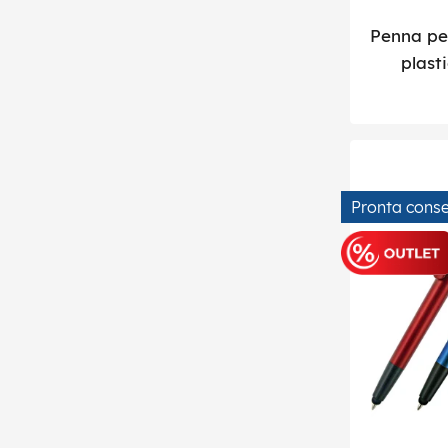
Penna per
plast
Pronta cons