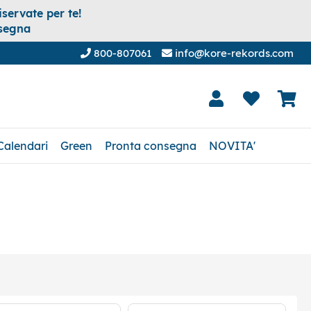
servate per te!
nsegna
800-807061
info@kore-rekords.com
Calendari
Green
Pronta consegna
NOVITA'