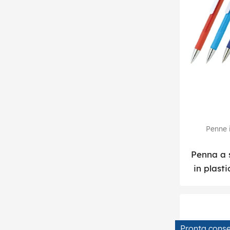
Penne i
Penna a s
in plasti
Pronta cons