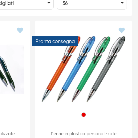
igliati
36
Pronta consegna
alizzate
Penne in plastica personalizzate