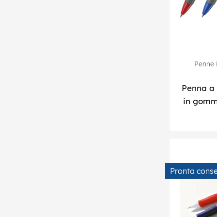
Penne i
Penna a 
in gomma
Pronta cons