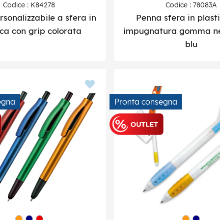
Codice : K84278
Codice : 78083A
sonalizzabile a sfera in
Penna sfera in plast
ica con grip colorata
impugnatura gomma nera
blu
egna
Pronta consegna