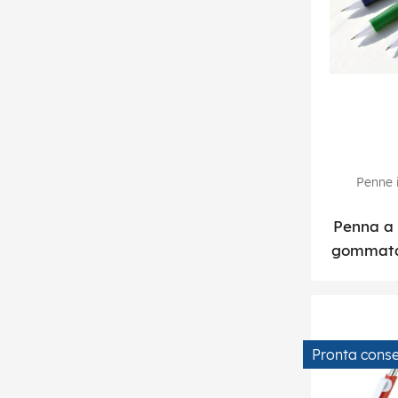
Penne i
Penna a 
gommata 
Pronta cons