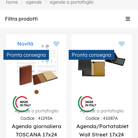
home
agende
agende a portafoglio
Togg
Filtra prodotti
navig
Novità
Pronta consegna
Pronta consegna
Agende a portafoglio
Agende a portafoglio
Codice : 41293A
Codice : 41087A
Agenda giornaliera
Agenda/Portatablet
TOSCANA 17x24
Wall Street 17x24