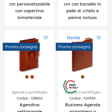
cm personalizzabile
cm con borsello in
con copertina
pelle di vitello e
bimateriale
penna inclusa
Novità
Pronta consegna
Pronta consegna
Agende a portafoglio
Agende a portafoglio
Codice : 43881A
Codice : 41093A
Agendina
Business Agenda
settimanale
giornaliera a