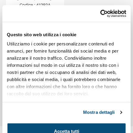
Codice : 41292A
Agenda giornaliera
PROVENCE 17x24
cm con copertina a
Questo sito web utilizza i cookie
portafoglio e
Utilizziamo i cookie per personalizzare contenuti ed
passante di
annunci, per fornire funzionalità dei social media e per
chiusura
analizzare il nostro traffico. Condividiamo inoltre
informazioni sul modo in cui utilizza il nostro sito con i
nostri partner che si occupano di analisi dei dati web,
pubblicità e social media, i quali potrebbero combinarle
con altre informazioni che ha fornito loro o che hanno
raccolto dal suo utilizzo dei loro servizi.
Agende a portafoglio, con blocco agenda estraibile ed
esterno di lavorazione pelletteria.
Mostra dettagli
Accetta tutti