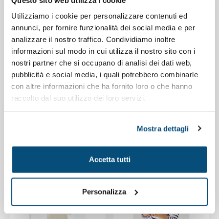
Questo sito web utilizza i cookie
Utilizziamo i cookie per personalizzare contenuti ed
annunci, per fornire funzionalità dei social media e per
analizzare il nostro traffico. Condividiamo inoltre
Abbigliamento da
Abbigliamento da
informazioni sul modo in cui utilizza il nostro sito con i
bambino personalizzato
bambino personalizzato
nostri partner che si occupano di analisi dei dati web,
Codice : K12098
Codice : K12099
pubblicità e social media, i quali potrebbero combinarle
Felpa
Pantaloni felpati
con altre informazioni che ha fornito loro o che hanno
personalizzabile
personalizzabili in
raccolto dal suo utilizzo dei loro servizi.
con cappuccio in
cotone e rPET con
cotone e rPET con
polsini
Mostra dettagli
tasche a marsupio
Accetta tutti
Personalizza