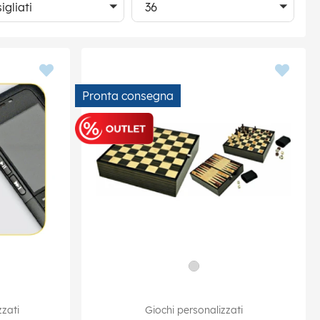
igliati
36
Pronta consegna
zzati
Giochi personalizzati