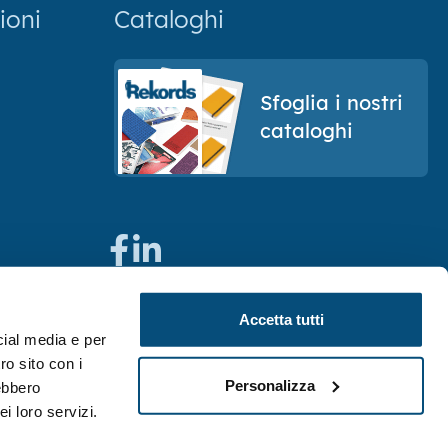
ioni
Cataloghi
Sfoglia i nostri
cataloghi
Accetta tutti
cial media e per
ro sito con i
Personalizza
rebbero
i loro servizi.