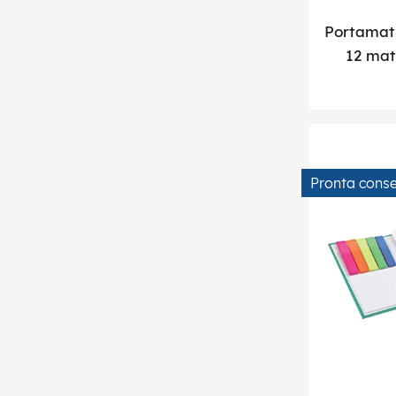
Portamati
12 mati
Pronta cons