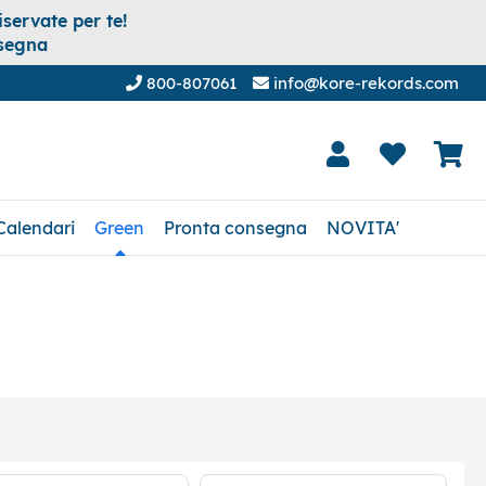
servate per te!
nsegna
800-807061
info@kore-rekords.com
Calendari
Green
Pronta consegna
NOVITA'