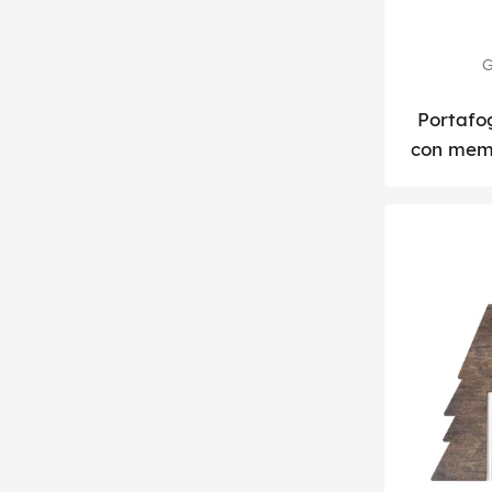
G
Portafog
con memo