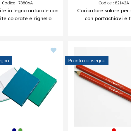
Codice : 78806A
Codice : 82142A
te in legno naturale con
Caricatore solare per 
te colorate e righello
con portachiavi e t
egna
Pronta consegna