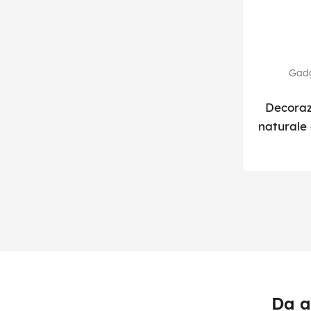
Gadg
Decoraz
naturale 
Da a