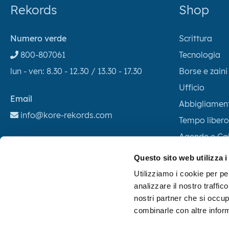
Rekords
Shop
Numero verde
Scrittura
800-807061
Tecnologia
lun - ven: 8.30 - 12.30 / 13.30 - 17.30
Borse e zaini
Ufficio
Email
Abbigliamen
info@kore-rekords.com
Tempo libero
Agende e Ca
PTO- Pubblicità Tramite l'Oggetto
Green
Questo sito web utilizza i
Contatti
Utilizziamo i cookie per pe
Chi siamo
analizzare il nostro traffic
Area riservata
nostri partner che si occup
combinarle con altre inform