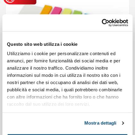
Questo sito web utilizza i cookie
Utilizziamo i cookie per personalizzare contenuti ed
annunci, per fornire funzionalità dei social media e per
analizzare il nostro traffico. Condividiamo inoltre
informazioni sul modo in cui utilizza il nostro sito con i
nostri partner che si occupano di analisi dei dati web,
pubblicità e social media, i quali potrebbero combinarle
con altre informazioni che ha fornito loro o che hanno
Gadget da scrivania
raccolto dal suo utilizzo dei loro servizi.
Codice : 67412A
Segnalibro personalizzabile con memo
Mostra dettagli
colorati e foglietti adesivi