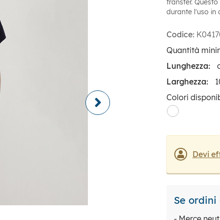
transfer. Questo
durante l'uso in 
Codice:
K0417
Quantità mini
Lunghezza:
Larghezza:
1
Colori disponib
Devi ef
Se ordini
- Merce neut