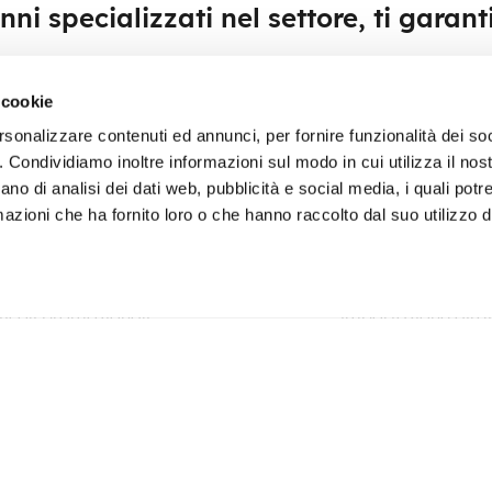
nni specializzati nel settore, ti garan
 cookie
rsonalizzare contenuti ed annunci, per fornire funzionalità dei so
o. Condividiamo inoltre informazioni sul modo in cui utilizza il nost
ano di analisi dei dati web, pubblicità e social media, i quali pot
azioni che ha fornito loro o che hanno raccolto dal suo utilizzo de
onta consegna
Importazioni di
 con più di tre milioni di
Gadget personalizza
ticoli promozionali
importazione diret
lizzati direttamente da
noi.