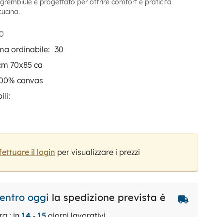
 grembiule è progettato per offrire comfort e praticità
cucina.
0
ma ordinabile:
30
cm 70x85 ca
00% canvas
ili:
fettuare il login
per visualizzare i prezzi
 entro oggi
la spedizione prevista è
ra : in
14
-
15
giorni lavorativi