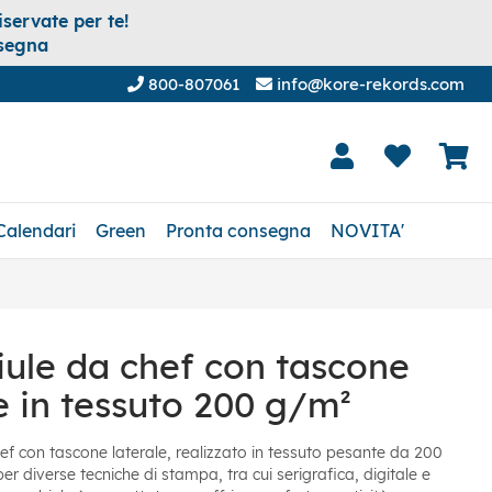
servate per te!
nsegna
800-807061
info@kore-rekords.com
Calendari
Green
Pronta consegna
NOVITA'
ule da chef con tascone
e in tessuto 200 g/m²
f con tascone laterale, realizzato in tessuto pesante da 200
r diverse tecniche di stampa, tra cui serigrafica, digitale e