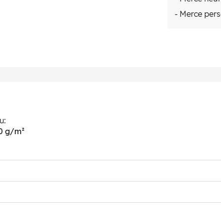
- Merce pers
u:
00 g/m²