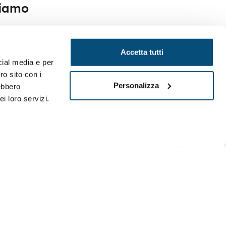
tiamo
Accetta tutti
cial media e per
ro sito con i
Personalizza
rebbero
i loro servizi.
rette
Reflexa
ti di
Ampia scelta di prodotti esclusivi
ta.
e Made in Italy, disponibili a
magazzino o realizzabili su misura