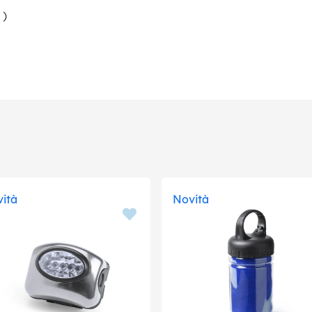
)
ità
Novità