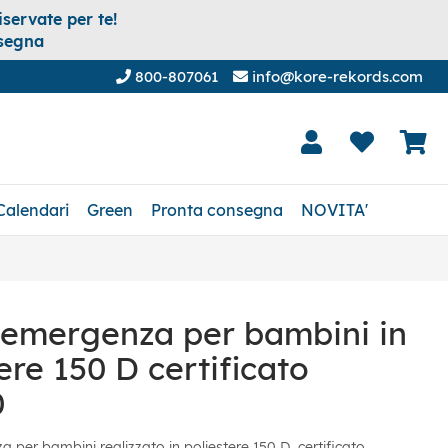
servate per te!
nsegna
800-807061
info@kore-rekords.com
Calendari
Green
Pronta consegna
NOVITA'
d'emergenza per bambini in
ere 150 D certificato
0
a per bambini realizzato in poliestere 150 D, certificato