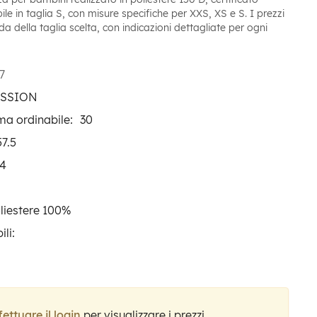
le in taglia S, con misure specifiche per XXS, XS e S. I prezzi
a della taglia scelta, con indicazioni dettagliate per ogni
7
ESSION
ma ordinabile:
30
57.5
4
liestere 100%
ili:
fettuare il login
per visualizzare i prezzi