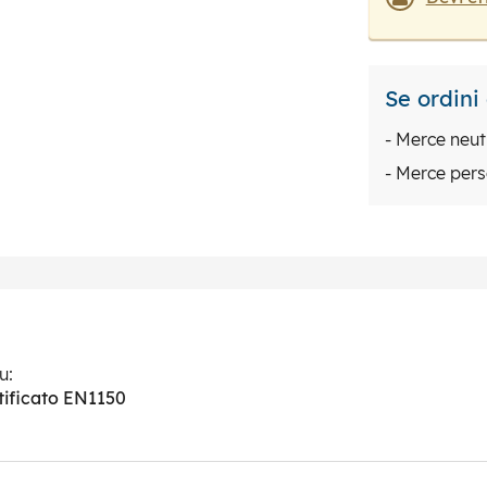
Se ordini
- Merce neut
- Merce pers
u:
rtificato EN1150