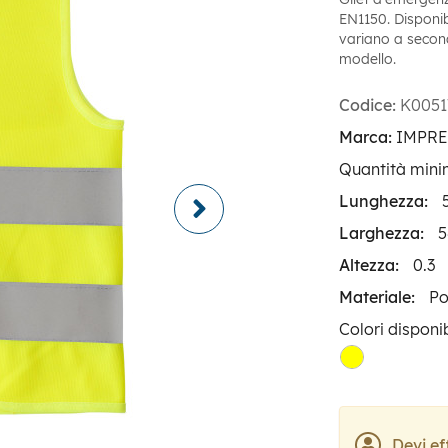
EN1150. Disponibi
variano a second
modello.
Codice:
K0051
Marca:
IMPR
Quantità mini
Lunghezza:
Larghezza:
5
Altezza:
0.3
Materiale:
Po
Colori disponib
Devi ef